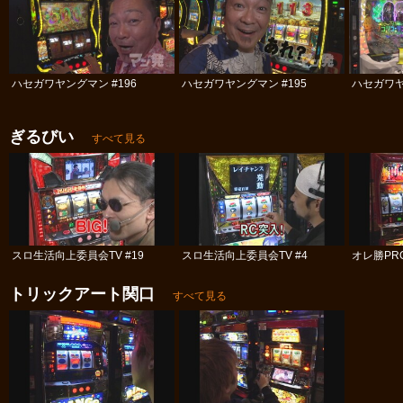
ハセガワヤングマン #196
ハセガワヤングマン #195
ハセガワヤ
ぎるびい
すべて見る
スロ生活向上委員会TV #19
スロ生活向上委員会TV #4
オレ勝PRO
トリックアート関口
すべて見る