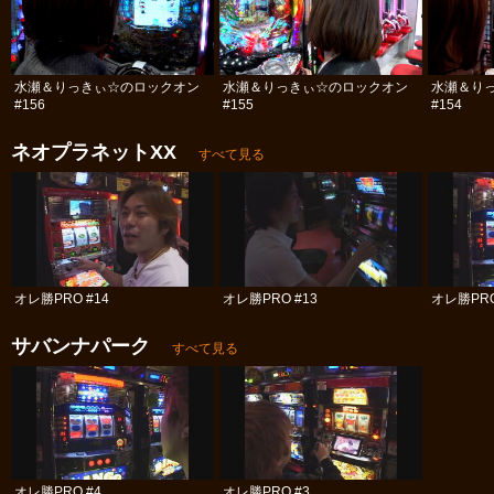
水瀬＆りっきぃ☆のロックオン
水瀬＆りっきぃ☆のロックオン
水瀬＆り
#156
#155
#154
ネオプラネットXX
すべて見る
オレ勝PRO #14
オレ勝PRO #13
オレ勝PRO
サバンナパーク
すべて見る
オレ勝PRO #4
オレ勝PRO #3