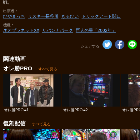
戦。
出演者
ひやまっち
リスキー長谷川
ぎるびい
トリックアート関口
機種
ネオプラネットXX
サバンナパーク
巨人の星「2002年」
シェアする
関連動画
オレ勝PRO
すべて見る
オレ勝PRO #1
オレ勝PRO #2
オレ勝PRO
復刻配信
すべて見る