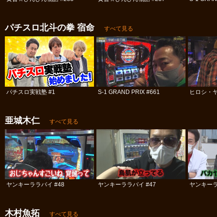
パチスロ北斗の拳 宿命
すべて見る
パチスロ実戦塾 #1
S-1 GRAND PRIX #661
ヒロシ・ヤ
亜城木仁
すべて見る
ヤンキーララバイ #48
ヤンキーララバイ #47
ヤンキーラ
木村魚拓
すべて見る