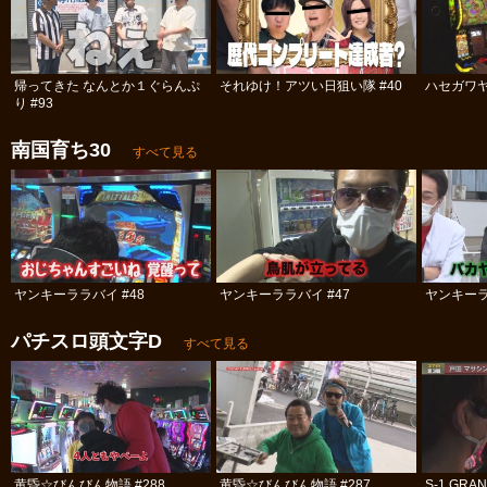
帰ってきた なんとか１ぐらんぷ
それゆけ！アツい日狙い隊 #40
ハセガワヤ
り #93
南国育ち30
すべて見る
ヤンキーララバイ #48
ヤンキーララバイ #47
ヤンキーラ
パチスロ頭文字D
すべて見る
黄昏☆びんびん物語 #288
黄昏☆びんびん物語 #287
S-1 GRAN