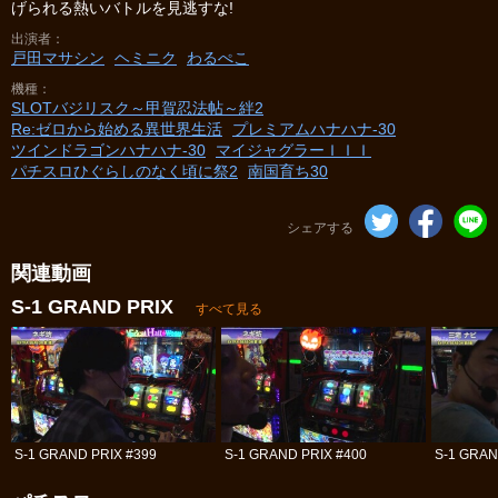
げられる熱いバトルを見逃すな!
出演者
戸田マサシン
ヘミニク
わるぺこ
機種
SLOTバジリスク～甲賀忍法帖～絆2
Re:ゼロから始める異世界生活
プレミアムハナハナ‐30
ツインドラゴンハナハナ‐30
マイジャグラーＩＩＩ
パチスロひぐらしのなく頃に祭2
南国育ち30
シェアする
関連動画
S-1 GRAND PRIX
すべて見る
S-1 GRAND PRIX #399
S-1 GRAND PRIX #400
S-1 GRAN