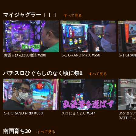
マイジャグラーＩＩＩ
すべて見る
黄昏☆びんびん物語 #280
S-1 GRAND PRIX #650
S-1 GRAN
パチスロひぐらしのなく頃に祭2
すべて見る
S-1 GRAND PRIX #668
スロじぇくとC #147
タケタケバ
BATTLE
南国育ち30
すべて見る