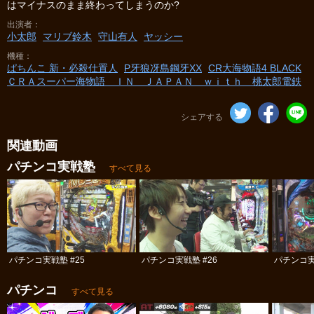
はマイナスのまま終わってしまうのか?
出演者
小太郎
マリブ鈴木
守山有人
ヤッシー
機種
ぱちんこ 新・必殺仕置人
P牙狼冴島鋼牙XX
CR大海物語4 BLACK
ＣＲＡスーパー海物語 ＩＮ ＪＡＰＡＮ ｗｉｔｈ 桃太郎電鉄
シェアする
関連動画
パチンコ実戦塾
すべて見る
パチンコ実戦塾 #25
パチンコ実戦塾 #26
パチンコ実
パチンコ
すべて見る