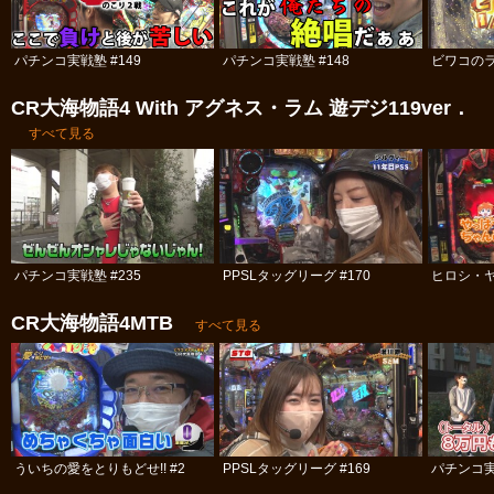
パチンコ実戦塾 #149
パチンコ実戦塾 #148
ビワコのラ
CR大海物語4 With アグネス・ラム 遊デジ119ver．
すべて見る
パチンコ実戦塾 #235
PPSLタッグリーグ #170
ヒロシ・ヤ
CR大海物語4MTB
すべて見る
ういちの愛をとりもどせ!! #2
PPSLタッグリーグ #169
パチンコ実