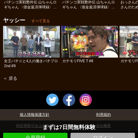
パチンコ実戦塾外伝 山ちゃんロ
パチンコ実戦塾外伝 山ちゃんロ
おっさん
ギちゃん 〈借金返済弾球録〉
ギちゃん 〈借金返済弾球録〉
さんのため
#100
#99
マルハン川
ヤッシー
すべて見る
女王パチ☆と4人の働きパチプロ
ガチモリFIVE T #8
ガチモリFIV
2nd #9
＜ 戻る
個人情報保護方針
利用規約
特定商取引法上の表示
会社概要
まずは7日間無料体験
©パチテレ！
会員登録
ログイン