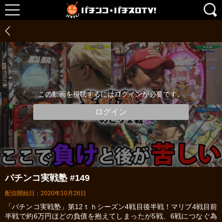
この動画を視聴するにはログインが必要です。
ログイン
パチンコ実戦塾 #149
配信開始日：2020年10月26日
「パチンコ実戦塾」第12ｔｈシーズン4戦目後半戦！マリブ4戦目前
半戦で約6万円ほどの負債を抱えてしまったが5戦、6戦につなぐ為