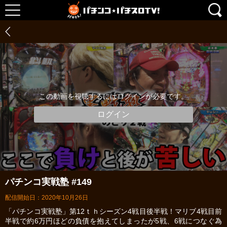
この動画を視聴するにはログインが必要です。
ログイン
パチンコ実戦塾 #149
配信開始日：2020年10月26日
「パチンコ実戦塾」第12ｔｈシーズン4戦目後半戦！マリブ4戦目前
半戦で約6万円ほどの負債を抱えてしまったが5戦、6戦につなぐ為