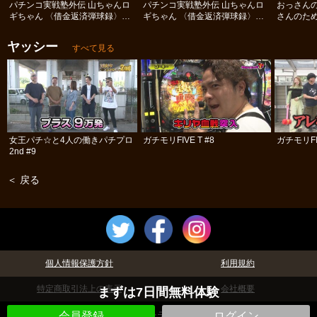
パチンコ実戦塾外伝 山ちゃんロ
パチンコ実戦塾外伝 山ちゃんロ
おっさん
ギちゃん 〈借金返済弾球録〉
ギちゃん 〈借金返済弾球録〉
さんのため
#100
#99
マルハン川
ヤッシー
すべて見る
女王パチ☆と4人の働きパチプロ
ガチモリFIVE T #8
ガチモリFIV
2nd #9
＜ 戻る
個人情報保護方針
利用規約
特定商取引法上の表示
会社概要
まずは7日間無料体験
©パチテレ！
会員登録
ログイン