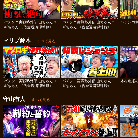
パチンコ実戦塾外伝 山ちゃんロ
パチンコ実戦塾外伝 山ちゃんロ
パチンコ実
ギちゃん 〈借金返済弾球録〉
ギちゃん 〈借金返済弾球録〉
#68
#67
マリブ鈴木
すべて見る
パチンコ実戦塾外伝 山ちゃんロ
パチンコ実戦塾外伝 山ちゃんロ
木村魚拓の
ギちゃん 〈借金返済弾球録〉
ギちゃん 〈借金返済弾球録〉
#84
#83
守山有人
すべて見る