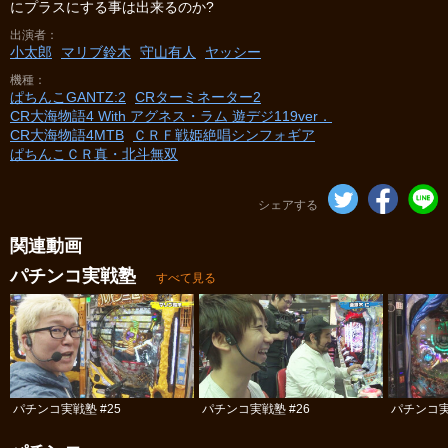
にプラスにする事は出来るのか?
出演者
小太郎
マリブ鈴木
守山有人
ヤッシー
機種
ぱちんこGANTZ:2
CRターミネーター2
CR大海物語4 With アグネス・ラム 遊デジ119ver．
CR大海物語4MTB
ＣＲＦ戦姫絶唱シンフォギア
ぱちんこＣＲ真・北斗無双
シェアする
関連動画
パチンコ実戦塾
すべて見る
パチンコ実戦塾 #25
パチンコ実戦塾 #26
パチンコ実