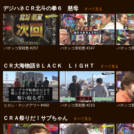
デジハネＣＲ北斗の拳６ 慈母
すべて見る
パチンコ実戦塾 #257
パチンコ実戦塾 #147
パチンコ実
ＣＲ大海物語ＢＬＡＣＫ ＬＩＧＨＴ
すべて見る
ヒロシ・ヤングアワー #460
パチンコ実戦塾 #210
パチンコ実
ＣＲＡ祭りだ！サブちゃん
すべて見る