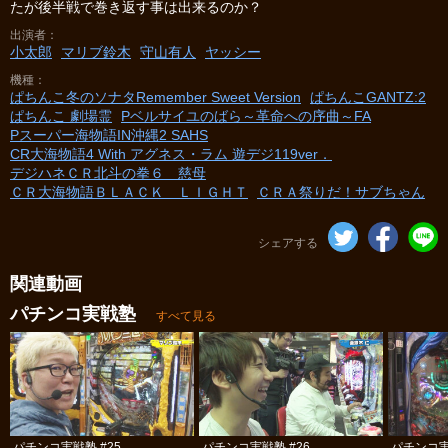
たが後半戦で巻き返す事は出来るのか？
出演者
小太郎
マリブ鈴木
守山有人
ヤッシー
機種
ぱちんこ冬のソナタRemember Sweet Version
ぱちんこGANTZ:2
ぱちんこ 劇場霊
Pベルサイユのばら～革命への序曲～FA
Pスーパー海物語IN沖縄2 SAHS
CR大海物語4 With アグネス・ラム 遊デジ119ver．
デジハネＣＲ北斗の拳６ 慈母
ＣＲ大海物語ＢＬＡＣＫ ＬＩＧＨＴ
ＣＲＡ祭りだ！サブちゃん
シェアする
関連動画
パチンコ実戦塾
すべて見る
パチンコ実戦塾 #25
パチンコ実戦塾 #26
パチンコ実