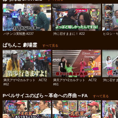
パチンコ実戦塾 #237
沖に召すままに！ #22
ヒロシ・ヤ
ぱちんこ 劇場霊
すべて見る
満天アゲ×2カルテット ACT2
満天アゲ×2カルテット ACT2
沖に召すま
#62
#61
Pベルサイユのばら～革命への序曲～FA
すべて見る