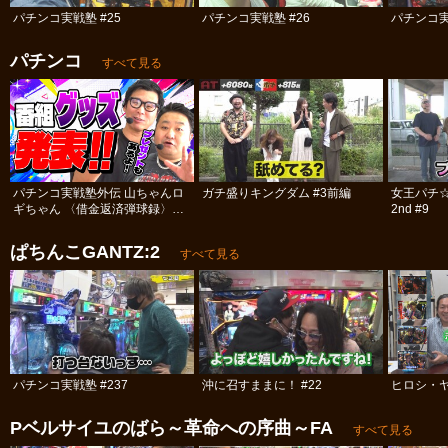
パチンコ実戦塾 #25
パチンコ実戦塾 #26
パチンコ実
パチンコ
すべて見る
パチンコ実戦塾外伝 山ちゃんロ
ガチ盛りキングダム #3前編
女王パチ
ギちゃん 〈借金返済弾球録〉
2nd #9
#113
ぱちんこGANTZ:2
すべて見る
パチンコ実戦塾 #237
沖に召すままに！ #22
ヒロシ・ヤ
Pベルサイユのばら～革命への序曲～FA
すべて見る