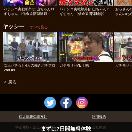
パチンコ実戦塾外伝 山ちゃんロ
パチンコ実戦塾外伝 山ちゃんロ
おっさん
ギちゃん 〈借金返済弾球録〉
ギちゃん 〈借金返済弾球録〉
さんのため
#100
#99
マルハン川
ヤッシー
すべて見る
女王パチ☆と4人の働きパチプロ
ガチモリFIVE T #8
ガチモリFIV
2nd #9
＜ 戻る
個人情報保護方針
利用規約
特定商取引法上の表示
会社概要
まずは7日間無料体験