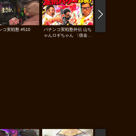
コ実戦塾 #510
パチンコ実戦塾外伝 山ち
ガチモリFIVE T #8
ゃんロギちゃん 〈借金返
済弾球録〉 #112