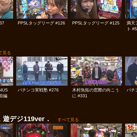
37
PPSLタッグリーグ #126
PPSLタッグリーグ #125
満天
ト #5
て見る
NUS
パチンコ実戦塾 #276
木村魚拓の窓際の向こう
パチン
前編
に #331
 遊デジ119ver．
すべて見る