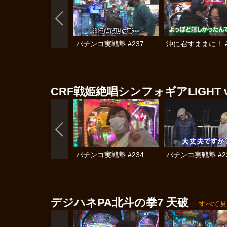
パチンコ実戦塾 #237
沖に召すままに！ #
CRF戦姫絶唱シンフォギアLIGHT v
パチンコ実戦塾 #234
パチンコ実戦塾 #2
デジハネPA北斗の拳7 天破
すべて見