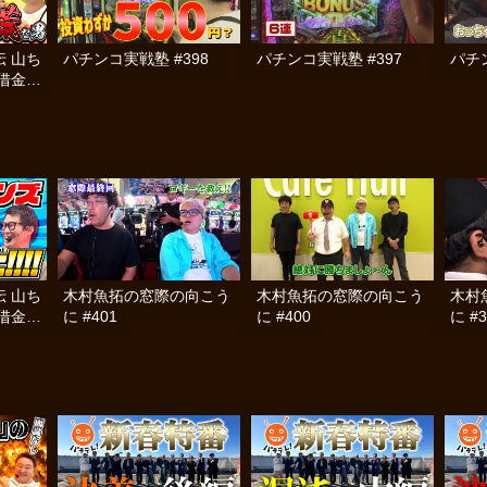
 山ち
パチンコ実戦塾 #398
パチンコ実戦塾 #397
パチン
借金返
 山ち
木村魚拓の窓際の向こう
木村魚拓の窓際の向こう
木村
借金返
に #401
に #400
に #3