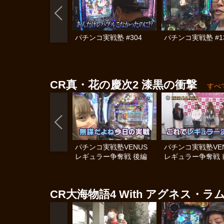
パチンコ実戦塾 #304
パチンコ実戦塾 #1
CR真・花の慶次2 漆黒の衝撃
すべ
パチンコ実戦塾VENUS
パチンコ実戦塾VE
レギュラー争奪戦 後編
レギュラー争奪戦 
CR大海物語4 With アグネス・ラム