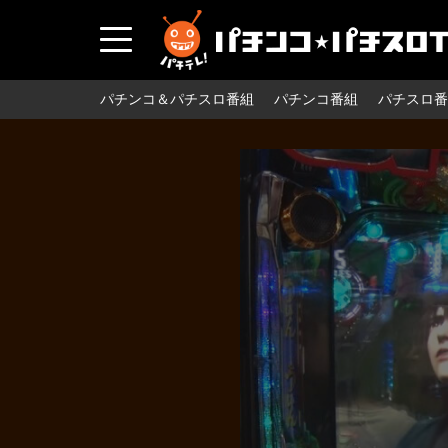
パチンコ＆パチスロ番組
パチンコ番組
パチスロ番