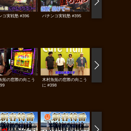
コ実戦塾 #396
パチンコ実戦塾 #395
パチンコ実戦塾 #39
魚拓の窓際の向こう
木村魚拓の窓際の向こう
木村魚拓の窓際の向
99
に #398
に #397