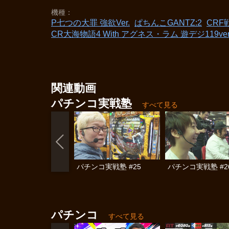
機種
P七つの大罪 強欲Ver.
ぱちんこGANTZ:2
CRF
CR大海物語4 With アグネス・ラム 遊デジ119ve
関連動画
パチンコ実戦塾
すべて見る
パチンコ実戦塾 #25
パチンコ実戦塾 #2
パチンコ
すべて見る