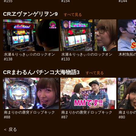
#155
#154
#144
CRヱヴァンゲリヲン9
すべて見る
水瀬＆りっきぃ☆のロックオン
水瀬＆りっきぃ☆のロックオン
木村魚拓の
#138
#133
CRまわるんパチンコ大海物語3
すべて見る
南まりかの唐突ドロップキック
南まりかの唐突ドロップキック
南まりか
#88
#87
#80
＜ 戻る