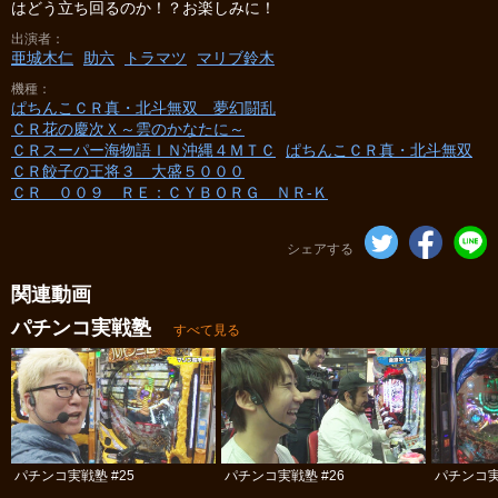
はどう立ち回るのか！？お楽しみに！
出演者
亜城木仁
助六
トラマツ
マリブ鈴木
機種
ぱちんこＣＲ真・北斗無双 夢幻闘乱
ＣＲ花の慶次Ｘ～雲のかなたに～
ＣＲスーパー海物語ＩＮ沖縄４ＭＴＣ
ぱちんこＣＲ真・北斗無双
ＣＲ餃子の王将３ 大盛５０００
ＣＲ ００９ ＲＥ：ＣＹＢＯＲＧ ＮＲ‐Ｋ
シェアする
関連動画
パチンコ実戦塾
すべて見る
パチンコ実戦塾 #25
パチンコ実戦塾 #26
パチンコ実