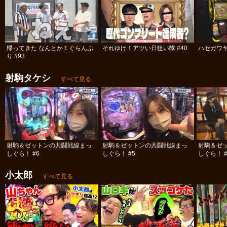
帰ってきた なんとか１ぐらんぷ
それゆけ！アツい日狙い隊 #40
ハセガワヤ
り #93
射駒タケシ
すべて見る
射駒＆ゼットンの共闘戦線まっ
射駒＆ゼットンの共闘戦線まっ
射駒＆ゼ
しぐら！ #6
しぐら！ #5
しぐら！ #
小太郎
すべて見る