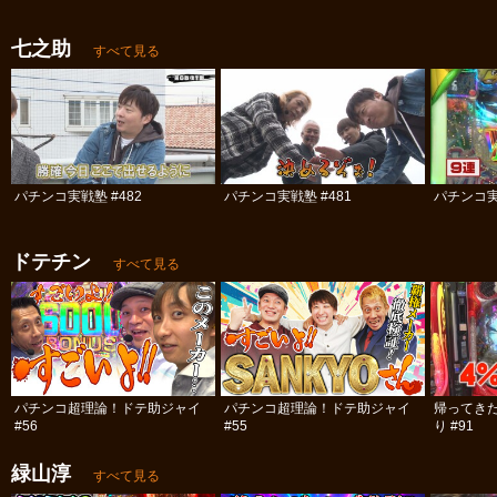
七之助
すべて見る
パチンコ実戦塾 #482
パチンコ実戦塾 #481
パチンコ実
ドテチン
すべて見る
パチンコ超理論！ドテ助ジャイ
パチンコ超理論！ドテ助ジャイ
帰ってき
#56
#55
り #91
緑山淳
すべて見る