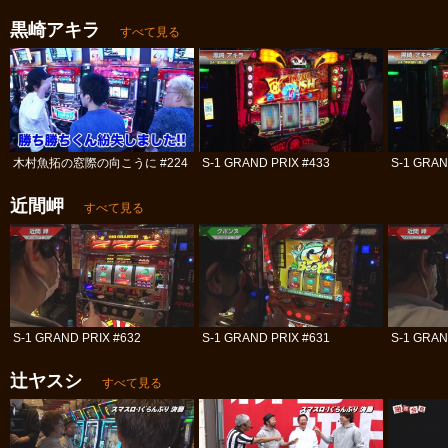
黒崎アキラ
すべて見る
木村魚拓の窓際の向こうに #224
S-1 GRAND PRIX #433
S-1 GRAN
近間岬
すべて見る
S-1 GRAND PRIX #632
S-1 GRAND PRIX #631
S-1 GRAN
辻ヤスシ
すべて見る