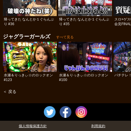
帰ってきた なんとか１ぐらんぷ
帰ってきた なんとか１ぐらんぷ
スロ×ゲ
り #36
り #35
会見FINA
ジャグラーガールズ
すべて見る
水瀬＆りっきぃ☆のロックオン
水瀬＆りっきぃ☆のロックオン
パチテレ！
#123
#100
＜ 戻る
個人情報保護方針
利用規約