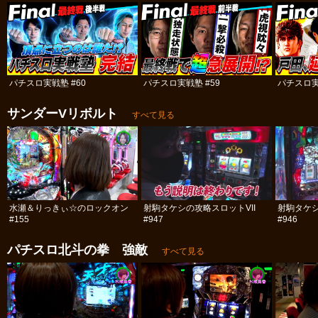
パチスロ実戦塾 #60
パチスロ実戦塾 #59
パチスロ実
サンダーVリボルト
すべて見る
水瀬＆りっきぃ☆のロックオン
射駒タケシの攻略スロットVII
射駒タケシ
#155
#947
#946
パチスロ北斗の拳 強敵
すべて見る