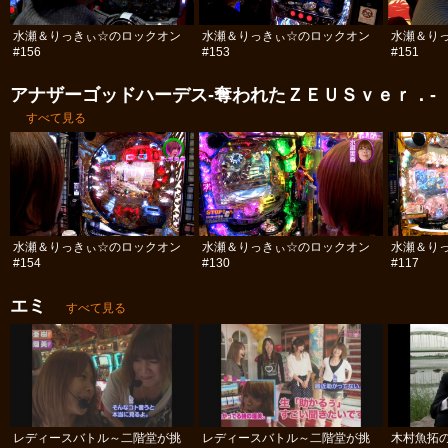
水瀬＆りっきぃ☆のロックオン
水瀬＆りっきぃ☆のロックオン
水瀬＆り
#156
#153
#151
アナザーゴッドハーデス-奪われたＺＥＵＳｖｅｒ．-
すべて見る
水瀬＆りっきぃ☆のロックオン
水瀬＆りっきぃ☆のロックオン
水瀬＆り
#154
#130
#117
エミ
すべて見る
レディースバトル～二階堂が挑
レディースバトル～二階堂が挑
木村魚拓の