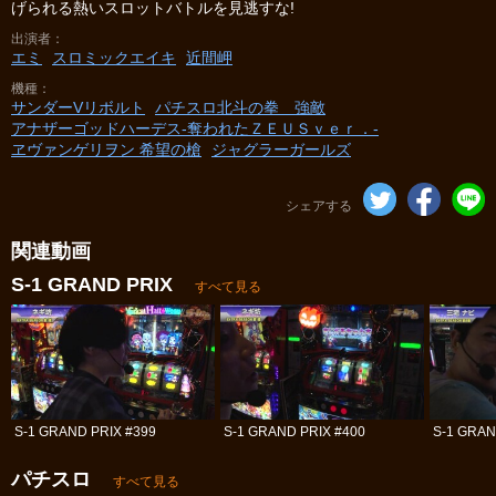
げられる熱いスロットバトルを見逃すな!
出演者
エミ
スロミックエイキ
近間岬
機種
サンダーVリボルト
パチスロ北斗の拳 強敵
アナザーゴッドハーデス-奪われたＺＥＵＳｖｅｒ．-
ヱヴァンゲリヲン 希望の槍
ジャグラーガールズ
シェアする
関連動画
S-1 GRAND PRIX
すべて見る
S-1 GRAND PRIX #399
S-1 GRAND PRIX #400
S-1 GRAN
パチスロ
すべて見る