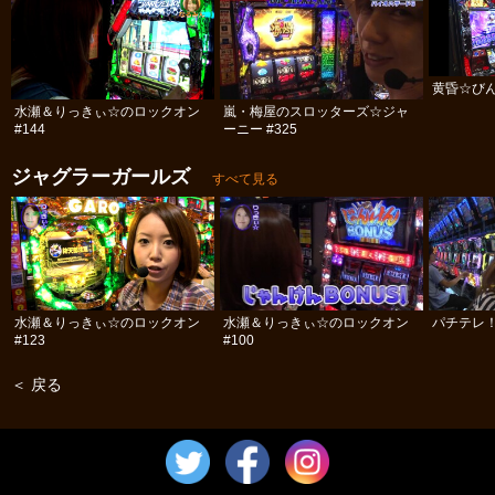
黄昏☆びん
水瀬＆りっきぃ☆のロックオン
嵐・梅屋のスロッターズ☆ジャ
#144
ーニー #325
ジャグラーガールズ
すべて見る
水瀬＆りっきぃ☆のロックオン
水瀬＆りっきぃ☆のロックオン
パチテレ！
#123
#100
＜ 戻る