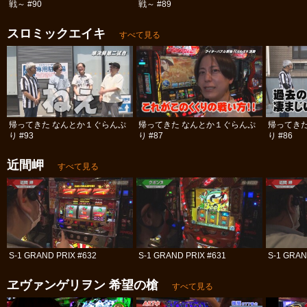
戦～ #90
戦～ #89
スロミックエイキ
すべて見る
帰ってきた なんとか１ぐらんぷ
帰ってきた なんとか１ぐらんぷ
帰ってき
り #93
り #87
り #86
近間岬
すべて見る
S-1 GRAND PRIX #632
S-1 GRAND PRIX #631
S-1 GRAN
ヱヴァンゲリヲン 希望の槍
すべて見る