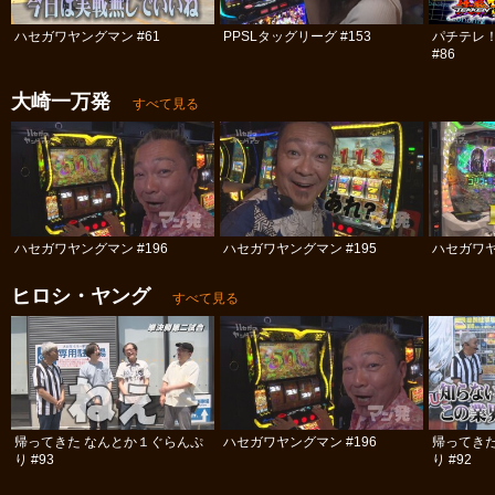
ハセガワヤングマン #61
PPSLタッグリーグ #153
パチテレ！
#86
大崎一万発
すべて見る
ハセガワヤングマン #196
ハセガワヤングマン #195
ハセガワヤ
ヒロシ・ヤング
すべて見る
帰ってきた なんとか１ぐらんぷ
ハセガワヤングマン #196
帰ってき
り #93
り #92