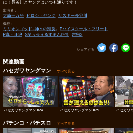
に！長谷川とヤングはいつも通りです！
出演者
大崎一万発
ヒロシ・ヤング
リスキー長谷川
機種
ミリオンゴッド -神々の凱旋-
Pハイスクール・フリート
P真・牙狼
S笑ゥせぇるすまん絶笑
吉宗3
シェアする
関連動画
ハセガワヤングマン
すべて見る
ハセガワヤングマン #24
ハセガワヤングマン #25
ハセガワヤ
パチンコ・パチスロ
すべて見る