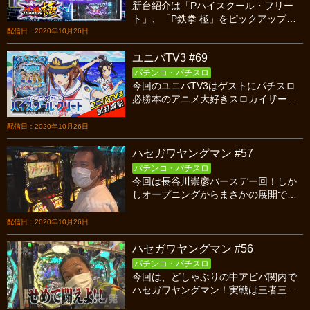
新台紹介は「Pハイスクール・フリー
ト」、「P鉄拳 極」をピックアップ！
優希の初打ち機種や超オススメ機種、
配信日：2020年10月26日
そして再び登場「優希のモテ期グラ
ユニバTV3 #69
フ」に一同大盛り上がり！
パチンコ・パチスロ
今回のユニバTV3はゲストにパチスロ
必勝本のアニメ大好きスロカイザーを
迎えてパチンコの最新台『Pハイスク
ール・フリート』をご紹介！新規則の
配信日：2020年10月26日
小当たりラッシュ搭載機
ハセガワヤングマン #57
パチンコ・パチスロ
今回は長谷川崇彦バースデー回！しか
しオープニングからまさかの展開でロ
ケ中止！？実戦では前回の汚名返上の
為、各々が魅せる！！中締めでは珍し
配信日：2020年10月26日
く真面目なメールが！
ハセガワヤングマン #56
パチンコ・パチスロ
今回は、どしゃぶりの中アビバ関内で
ハセガワヤングマン！実戦は三者三様
でまさかの結末が…！そして長谷川の