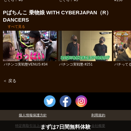
しぐら！ #6
しぐら！ #5
#156
Pぱちんこ 乗物娘 WITH CYBERJAPAN（R）
DANCERS
すべて見る
パチンコ実戦塾VENUS #34
パチンコ実戦塾 #251
パチってる
＜ 戻る
個人情報保護方針
利用規約
特定商取引法上の表示
会社概要
まずは7日間無料体験