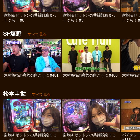
射駒＆ゼットンの共闘戦線まっ
射駒＆ゼットンの共闘戦線まっ
射駒＆ゼ
しぐら！ #6
しぐら！ #5
しぐら！ #
SF塩野
すべて見る
木村魚拓の窓際の向こうに #401
木村魚拓の窓際の向こうに #400
木村魚拓の
松本圭世
すべて見る
射駒＆ゼットンの共闘戦線まっ
射駒＆ゼットンの共闘戦線まっ
パチテレ！