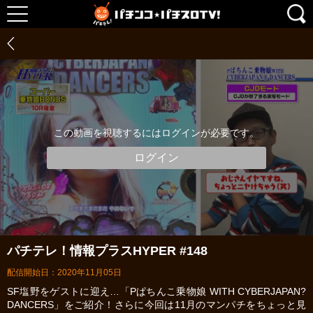
この動画を視聴するにはログインが必要です。
ログイン
パチテレ！情報プラスHYPER #148
配信開始日：2020年11月05日
SF塩野をゲストに迎え…「Pぱちんこ乗物娘 WITH CYBERJAPAN?
DANCERS」をご紹介！さらに今回は11月のマンパチをちょっと見