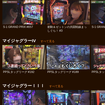
S-1 GRAND PRIX #657
射駒＆ゼットンの共闘戦線まっ
S-1 GRAN
しぐら！ #3
マイジャグラーIV
すべて見る
PPSLタッグリーグ #192
PPSLタッグリーグ #189
PPSLタッ
マイジャグラーＩＩＩ
すべて見る