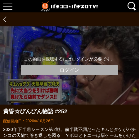
この動画を視聴するにはログインが必要です。
ログイン
黄昏☆びんびん物語 #252
配信開始日：2020年10月26日
2020年下半期シーズン第2戦。前半戦不調だったキムとタケがパチ
ンコの天龍で巻き返しを図る！？ポロとトニーは罰ゲームをかけた