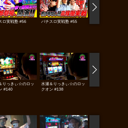
スロ実戦塾 #56
パチスロ実戦塾 #55
第1回 レトスロ王
#4
＆りっきぃ☆のロッ
水瀬＆りっきぃ☆のロッ
沖に召してください
 #140
クオン #138
#11