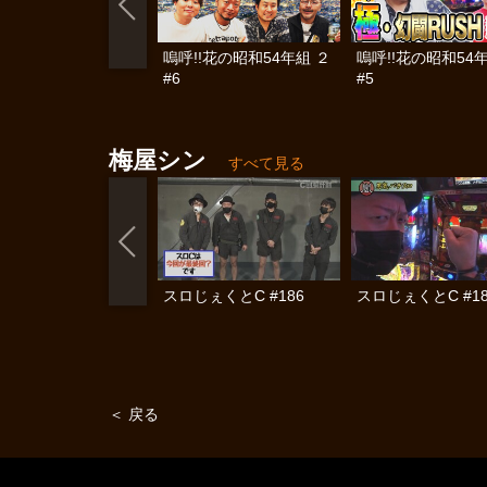
嗚呼!!花の昭和54年組 ２
嗚呼!!花の昭和54
#6
#5
梅屋シン
すべて見る
スロじぇくとC #186
スロじぇくとC #18
＜ 戻る