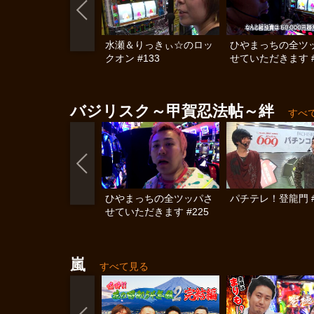
水瀬＆りっきぃ☆のロッ
ひやまっちの全ツ
クオン #133
せていただきます #
バジリスク～甲賀忍法帖～絆
すべ
ひやまっちの全ツッパさ
パチテレ！登龍門 #
せていただきます #225
嵐
すべて見る