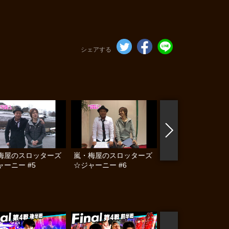
シェアする
梅屋のスロッターズ
嵐・梅屋のスロッターズ
嵐・梅屋のスロッタ
ャーニー #5
☆ジャーニー #6
☆ジャーニー #7