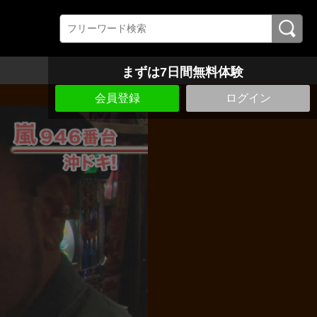
まずは7日間無料体験
会員登録
ログイン