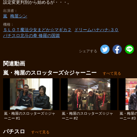
設定変更判別から始めるが・・・。
出演者
嵐
梅屋シン
機種
ＳＬＯＴ魔法少女まどか☆マギカ２
ドリームハナハナ‐３０
パチスロ北斗の拳 修羅の国篇
シェアする
関連動画
嵐・梅屋のスロッターズ☆ジャーニー
すべて見る
嵐・梅屋のスロッターズ☆ジャ
嵐・梅屋のスロッターズ☆ジャ
嵐・梅屋
ーニー #1
ーニー #2
ーニー #3
パチスロ
すべて見る