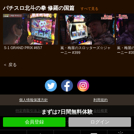
パチスロ北斗の拳 修羅の国篇
すべて見る
S-1 GRAND PRIX #657
嵐・梅屋のスロッターズ☆ジャ
嵐・梅屋
ーニー #399
ーニー #3
＜ 戻る
個人情報保護方針
利用規約
特定商取引法上の表示
会社概要
まずは7日間無料体験
©パチテレ！
会員登録
ログイン