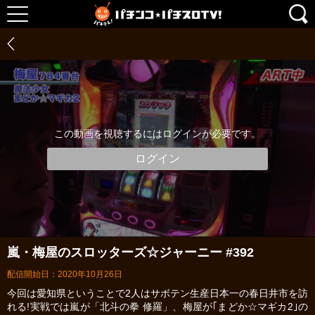
この動画を視聴するにはログインが必要です。
ログイン
嵐・梅屋のスロッターズ☆ジャーニー #392
配信開始日：2020年10月26日
今回は愛知県ということで2人はサボテン生産日本一の春日井市を訪
れる!実戦では嵐が「北斗の拳 修羅」、梅屋が｢まどか☆マギカ2｣の