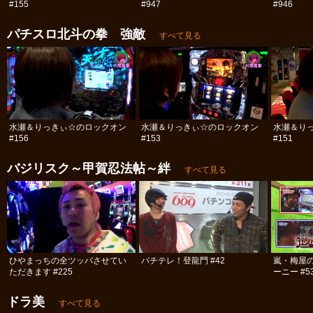
#155
#947
#946
パチスロ北斗の拳 強敵
すべて見る
水瀬＆りっきぃ☆のロックオン
水瀬＆りっきぃ☆のロックオン
水瀬＆り
#156
#153
#151
バジリスク～甲賀忍法帖～絆
すべて見る
ひやまっちの全ツッパさせてい
パチテレ！登龍門 #42
嵐・梅屋
ただきます #225
ーニー #5
ドラ美
すべて見る