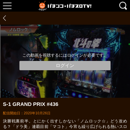
この動画を視聴するにはログインが必要です。
ログイン
S-1 GRAND PRIX #436
配信開始日：2020年10月26日
決勝戦裏前半。とにかく出すしかない「ノムロック☆」どう攻め
る？「ドラ美」連覇目前「マコト」今宵も繰り広げられる熱いスロ