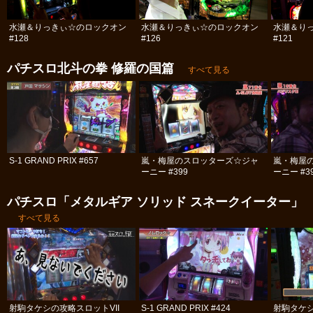
水瀬＆りっきぃ☆のロックオン
水瀬＆りっきぃ☆のロックオン
水瀬＆り
#128
#126
#121
パチスロ北斗の拳 修羅の国篇
すべて見る
S-1 GRAND PRIX #657
嵐・梅屋のスロッターズ☆ジャ
嵐・梅屋
ーニー #399
ーニー #3
パチスロ「メタルギア ソリッド スネークイーター」
すべて見る
射駒タケシの攻略スロットVII
S-1 GRAND PRIX #424
射駒タケシ