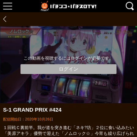
この動画を視聴するにはログインが必要です。
ログイン
S-1 GRAND PRIX #424
配信開始日：2020年10月26日
１回戦Ｃ裏前半。我が道を突き進む「ネキ?坊」２位に食い込みたい
「美原アキラ」優勢で迎えた「ノムロック☆」今宵も繰り広げられ