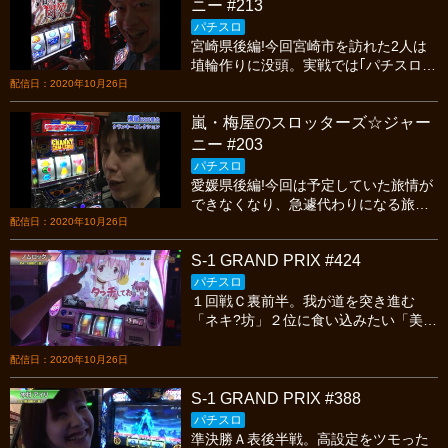
ニー #213
パチスロ
宮崎県後編!今回宮崎市を訪れた2人は
埴輪作りに没頭。実戦では｢パチスロ北
斗の拳 転生の章｣で嵐、梅屋ともに大
配信日：2020年10月26日
きな出玉を獲得し、その後はお互い別
嵐・梅屋のスロッターズ☆ジャー
の機種に移動するが・・・。
ニー #203
パチスロ
愛媛県後編!今回は予定していた旅情が
できなくなり、急遽代わりになる旅情
を考えるが・・・。実戦では猪木で軽
配信日：2020年10月26日
快に出玉を伸ばす嵐!一方、梅屋はバイ
S-1 GRAND PRIX #424
オ5が失速し・・・
パチスロ
１回戦Ｃ裏前半。我が道を突き進む
「ネキ?坊」２位に食い込みたい「美原
アキラ」優勢で迎えた「ノムロック
☆」今宵も繰り広げられる熱いスロッ
配信日：2020年10月26日
トバトルを見逃すな!
S-1 GRAND PRIX #388
パチスロ
準決勝Ａ表後半戦。高設定をツモった