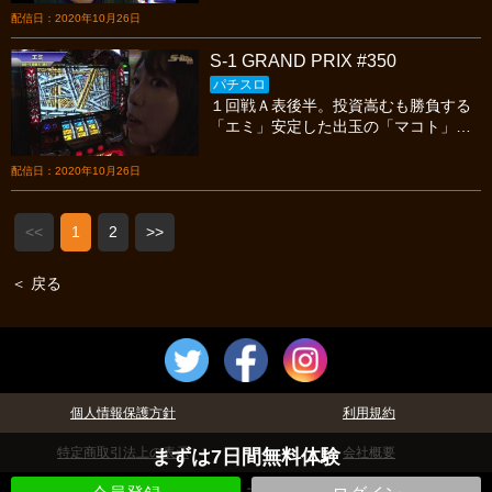
った縁のある地を訪れ、今までのパチ
配信日：2020年10月26日
スロ人生を振り返る。
S-1 GRAND PRIX #350
パチスロ
１回戦Ａ表後半。投資嵩むも勝負する
「エミ」安定した出玉の「マコト」負
債を取り返せるか！？「川岸吉彦」今
宵も繰り広げられる熱いスロットバト
配信日：2020年10月26日
ルを見逃すな!
<<
1
2
>>
＜ 戻る
個人情報保護方針
利用規約
特定商取引法上の表示
会社概要
まずは7日間無料体験