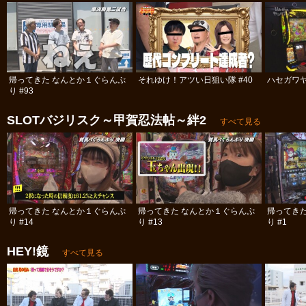
帰ってきた なんとか１ぐらんぷ
それゆけ！アツい日狙い隊 #40
ハセガワヤ
り #93
SLOTバジリスク～甲賀忍法帖～絆2
すべて見る
帰ってきた なんとか１ぐらんぷ
帰ってきた なんとか１ぐらんぷ
帰ってき
り #14
り #13
り #1
HEY!鏡
すべて見る