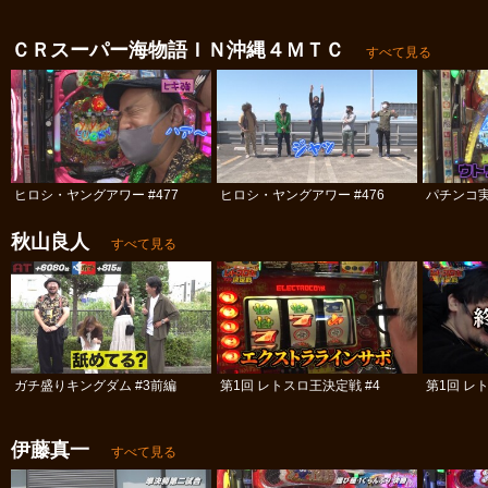
ＣＲスーパー海物語ＩＮ沖縄４ＭＴＣ
すべて見る
ヒロシ・ヤングアワー #477
ヒロシ・ヤングアワー #476
パチンコ実
秋山良人
すべて見る
ガチ盛りキングダム #3前編
第1回 レトスロ王決定戦 #4
第1回 レ
伊藤真一
すべて見る