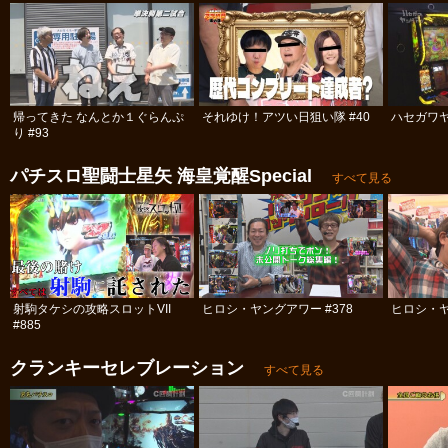
帰ってきた なんとか１ぐらんぷ
それゆけ！アツい日狙い隊 #40
ハセガワヤ
り #93
パチスロ聖闘士星矢 海皇覚醒Special
すべて見る
射駒タケシの攻略スロットVII
ヒロシ・ヤングアワー #378
ヒロシ・ヤ
#885
クランキーセレブレーション
すべて見る