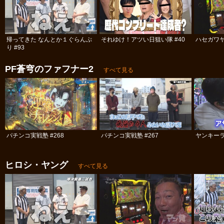
帰ってきた なんとか１ぐらんぷ
それゆけ！アツい日狙い隊 #40
ハセガワヤ
り #93
PF蒼穹のファフナー2
すべて見る
パチンコ実戦塾 #268
パチンコ実戦塾 #267
ヤンキーラ
ヒロシ・ヤング
すべて見る