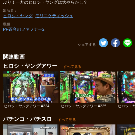
ぷり！一方のヒロシ・ヤングは大やらかし？
出演者
ヒロシ・ヤング
モリコケティッシュ
機種
PF蒼穹のファフナー2
シェアする
関連動画
ヒロシ・ヤングアワー
すべて見る
ヒロシ・ヤングアワー #224
ヒロシ・ヤングアワー #225
ヒロシ・ヤ
パチンコ・パチスロ
すべて見る