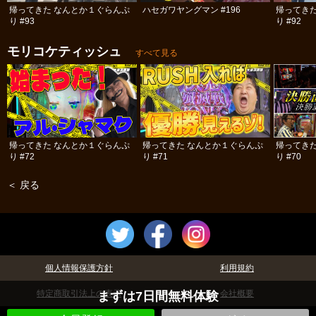
帰ってきた なんとか１ぐらんぷ
ハセガワヤングマン #196
帰ってき
り #93
り #92
モリコケティッシュ
すべて見る
帰ってきた なんとか１ぐらんぷ
帰ってきた なんとか１ぐらんぷ
帰ってき
り #72
り #71
り #70
＜ 戻る
個人情報保護方針
利用規約
特定商取引法上の表示
会社概要
まずは7日間無料体験