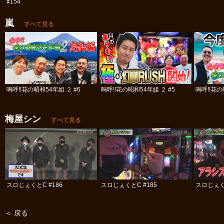
#154
嵐
すべて見る
嗚呼!!花の昭和54年組 ２ #6
嗚呼!!花の昭和54年組 ２ #5
嗚呼!!花の
梅屋シン
すべて見る
スロじぇくとC #186
スロじぇくとC #185
スロじぇくと
＜ 戻る