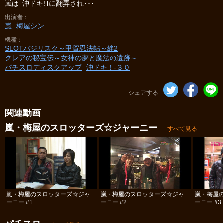
嵐は｢沖ドキ!｣に翻弄され･･･
出演者
嵐
梅屋シン
機種
SLOTバジリスク～甲賀忍法帖～絆2
クレアの秘宝伝～女神の夢と魔法の遺跡～
パチスロディスクアップ
沖ドキ！‐３０
シェアする
関連動画
嵐・梅屋のスロッターズ☆ジャーニー
すべて見る
嵐・梅屋のスロッターズ☆ジャ
嵐・梅屋のスロッターズ☆ジャ
嵐・梅屋
ーニー #1
ーニー #2
ーニー #3