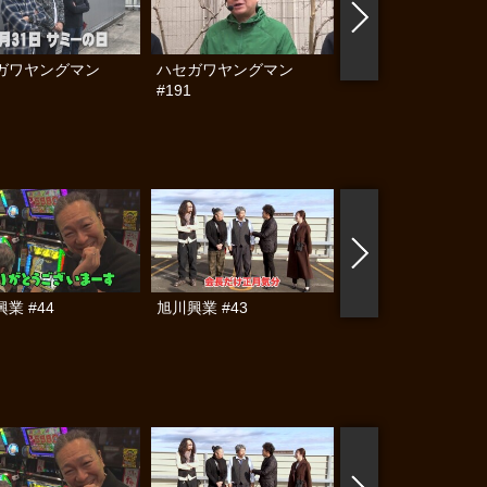
ガワヤングマン
ハセガワヤングマン
ハセガワヤングマン
#191
#190
業 #44
旭川興業 #43
旭川興業 #42