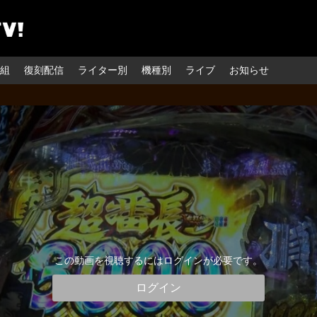
組
復刻配信
ライター別
機種別
ライブ
お知らせ
この動画を視聴するにはログインが必要です。
ログイン