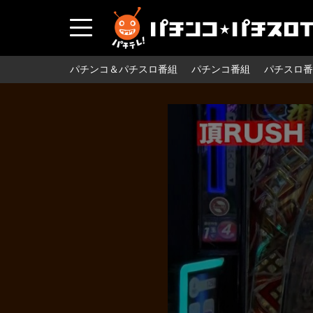
パチンコ＆パチスロ番組
パチンコ番組
パチスロ番