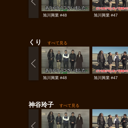
旭川興業 #48
旭川興業 #47
くり
すべて見る
旭川興業 #48
旭川興業 #47
神谷玲子
すべて見る