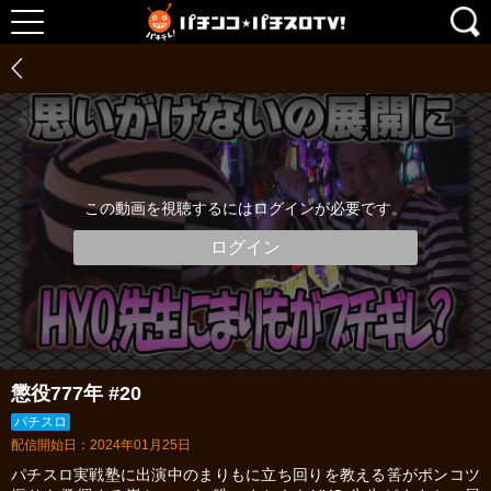
この動画を視聴するにはログインが必要です。
ログイン
懲役777年 #20
パチスロ
配信開始日：2024年01月25日
パチスロ実戦塾に出演中のまりもに立ち回りを教える筈がポンコツ