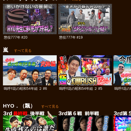
懲役777年 #20
懲役777年 #19
嵐
すべて見る
嗚呼!!花の昭和54年組 ２ #6
嗚呼!!花の昭和54年組 ２ #5
嗚呼!!花の
HYO．（飄）
すべて見る