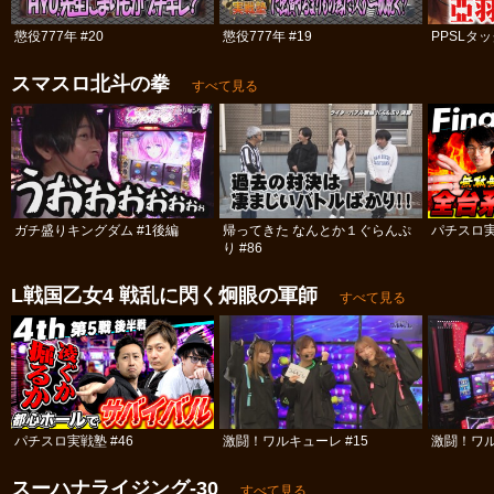
懲役777年 #20
懲役777年 #19
PPSLタッ
スマスロ北斗の拳
すべて見る
ガチ盛りキングダム #1後編
帰ってきた なんとか１ぐらんぷ
パチスロ実
り #86
L戦国乙女4 戦乱に閃く炯眼の軍師
すべて見る
パチスロ実戦塾 #46
激闘！ワルキューレ #15
激闘！ワル
スーハナライジング‐30
すべて見る