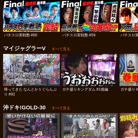
パチスロ実戦塾 #60
パチスロ実戦塾 #59
パチスロ実
マイジャグラーV
すべて見る
帰ってきた なんとか１ぐらんぷ
ガチ盛りキングダム #1後編
ガチ盛りキ
り #92
沖ドキ!GOLD‐30
すべて見る