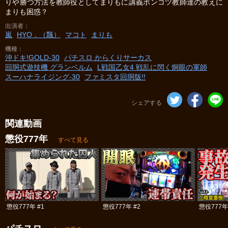
りや勝つ方法を教師役としてまりもに講義ポンコツ教師達の教えに
まりも困惑？
出演者
嵐
HYO．（飄）
マコト
まりも
機種
沖ドキ!GOLD‐30
パチスロ からくりサーカス
回胴式遊技機 グランベルム
L戦国乙女4 戦乱に閃く炯眼の軍師
スーハナライジング‐30
ファミスタ回胴版!!
シェアする
関連動画
懲役777年
すべて見る
懲役777年 #1
懲役777年 #2
懲役777年