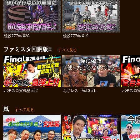
懲役777年 #20
懲役777年 #19
ファミスタ回胴版!!
すべて見る
パチスロ実戦塾 #52
おじレス Vol.3 #1
パチスロ実
嵐
すべて見る