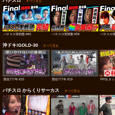
パチスロ
すべて見る
パチスロ実戦塾 #60
パチスロ実戦塾 #59
パチスロ実
沖ドキ!GOLD‐30
すべて見る
懲役777年 #20
懲役777年 #19
PPSLタッ
パチスロ からくりサーカス
すべて見る