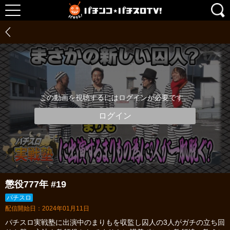
この動画を視聴するにはログインが必要です。
ログイン
懲役777年 #19
パチスロ
配信開始日：2024年01月11日
パチスロ実戦塾に出演中のまりもを収監し囚人の3人がガチの立ち回