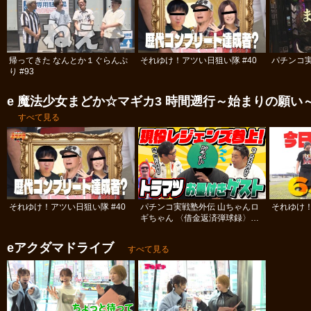
帰ってきた なんとか１ぐらんぷ
それゆけ！アツい日狙い隊 #40
パチンコ実
り #93
e 魔法少女まどか☆マギカ3 時間遡行～始まりの願い
すべて見る
それゆけ！アツい日狙い隊 #40
パチンコ実戦塾外伝 山ちゃんロ
それゆけ！
ギちゃん 〈借金返済弾球録〉
#111
eアクダマドライブ
すべて見る