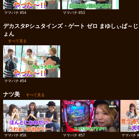
ママパチ #54
ママパチ #53
デカスタPシュタインズ・ゲート ゼロ まゆしぃば～じ
ょん
すべて見る
ママパチ #54
ナツ美
すべて見る
ママパチ #58
ママパチ #57
ママパチ #