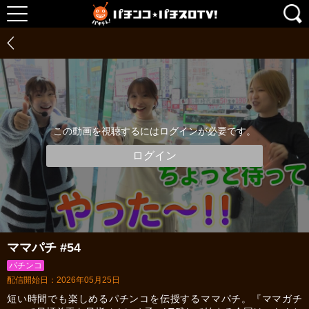
この動画を視聴するにはログインが必要です。
ログイン
ママパチ #54
パチンコ
配信開始日：2026年05月25日
短い時間でも楽しめるパチンコを伝授するママパチ。『ママガチ