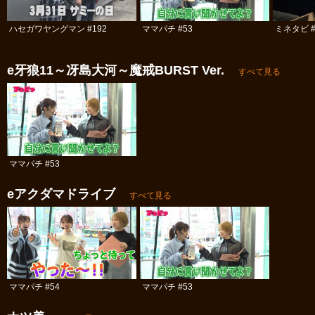
ハセガワヤングマン #192
ママパチ #53
ミネタビ #
e牙狼11～冴島大河～魔戒BURST Ver.
すべて見る
ママパチ #53
eアクダマドライブ
すべて見る
ママパチ #54
ママパチ #53