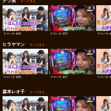
ナツ美
すべて見る
ママパチ #58
ママパチ #57
ママパチ #
ヒラヤマン
すべて見る
ママパチ #58
ママパチ #57
ママパチ #
森本レオ子
すべて見る