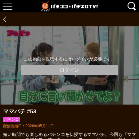
この動画を視聴するにはログインが必要です。
ログイン
ママパチ #53
パチンコ
配信開始日：2026年05月11日
短い時間でも楽しめるパチンコを伝授するママパチ。今回も『ママ