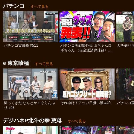
パチンコ
すべて見る
パチンコ実戦塾 #511
パチンコ実戦塾外伝 山ちゃんロ
ガチ盛りキ
ギちゃん 〈借金返済弾球録〉
#113
e 東京喰種
すべて見る
帰ってきた なんとか１ぐらんぷ
それゆけ！アツい日狙い隊 #40
パチンコ実
り #93
デジハネP北斗の拳 慈母
すべて見る