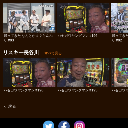
帰ってきた なんとか１ぐらんぷ
ハセガワヤングマン #196
帰ってき
り #93
り #92
リスキー長谷川
すべて見る
ハセガワヤングマン #196
ハセガワヤングマン #195
ハセガワヤ
＜ 戻る