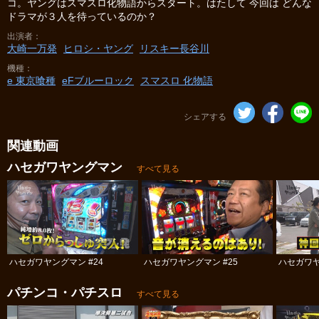
コ。ヤングはスマスロ化物語からスタート。はたして 今回は どんな
ドラマが３人を待っているのか？
出演者
大崎一万発
ヒロシ・ヤング
リスキー長谷川
機種
e 東京喰種
eFブルーロック
スマスロ 化物語
シェアする
関連動画
ハセガワヤングマン
すべて見る
ハセガワヤングマン #24
ハセガワヤングマン #25
ハセガワヤ
パチンコ・パチスロ
すべて見る