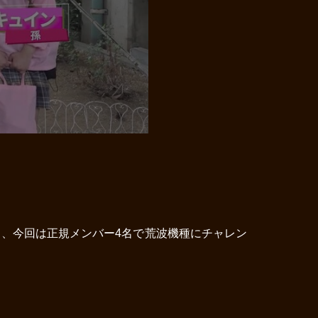
し、今回は正規メンバー4名で荒波機種にチャレン