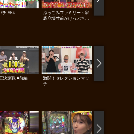
チ #54
ぶっこみファミリー～家
ママパチ #53
庭崩壊寸前がけっぷちSP
～
女王決定戦 #前編
激闘！セレクションマッ
メガモリダービー～
チ
馬に乗って罰ゲーム
～