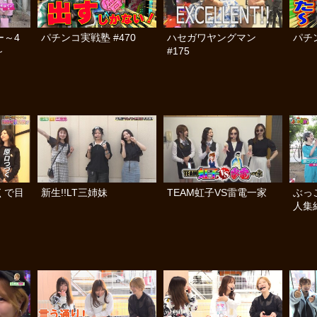
ー～4
パチンコ実戦塾 #470
ハセガワヤングマン
パチン
～
#175
くで目
新生!!LT三姉妹
TEAM虹子VS雷電一家
ぶっ
人集