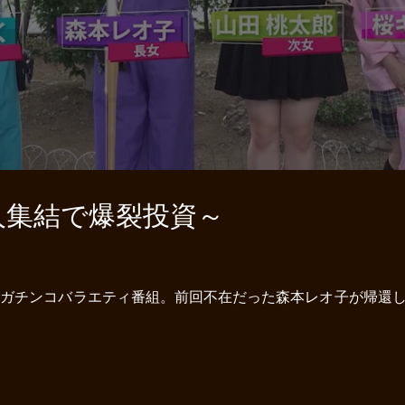
人集結で爆裂投資～
うガチンコバラエティ番組。前回不在だった森本レオ子が帰還