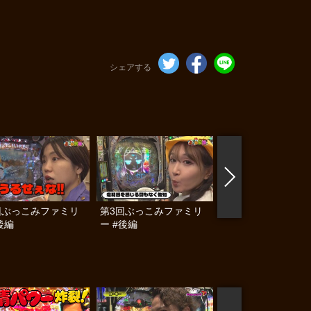
シェアする
回ぶっこみファミリ
第3回ぶっこみファミリ
第3回ぶっこみファ
後編
ー #後編
ー #前編