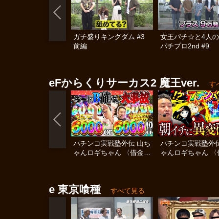
ガチ盛りキングダム #3
女王パチ☆と4人
前編
パチプロ2nd #9
eFからくりサーカス2 魔王ver.
す
パチンコ実戦塾外伝 山ち
パチンコ実戦塾外伝
ゃんロギちゃん 〈借金返
ゃんロギちゃん 〈
済弾球録〉 #110
済弾球録〉 #109
e 東京喰種
すべて見る