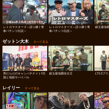
レトロマスターズ～語り継ぐ青
レトロマスターズ～語り継ぐ青
銀玉最強
春パチンコ伝説～
春パチンコ伝説～
ゼットン大木
すべて見る
男だらけのキャンパチナイト!!天
銀玉最強覇珍古王
LT3.0
国と地獄サバイバル
レイリー
すべて見る