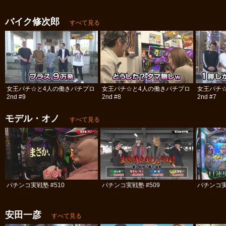
バイク修次郎
すべて見る
女王パチ☆と4人の働きパチプロ
女王パチ☆と4人の働きパチプロ
女王パチ
2nd #9
2nd #8
2nd #7
モデル・オノ
すべて見る
パチンコ実戦塾 #510
パチンコ実戦塾 #509
パチンコ実
安田一彦
すべて見る