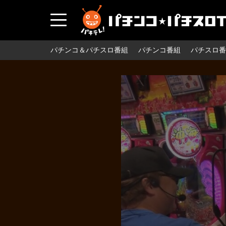
パチンコ＆パチスロ番組
パチンコ番組
パチスロ番