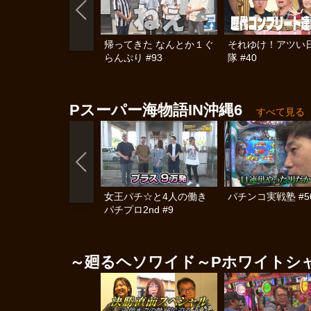
帰ってきた なんとか１ぐ
それゆけ！アツい
らんぷり #93
隊 #40
Pスーパー海物語IN沖縄6
すべて見る
女王パチ☆と4人の働き
パチンコ実戦塾 #5
パチプロ2nd #9
～廻るヘソワイド～Pホワイトシャ