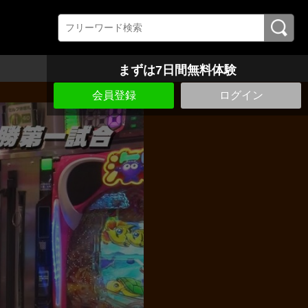
まずは7日間無料体験
会員登録
ログイン