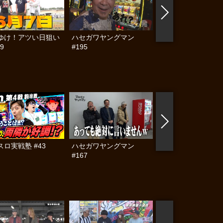
ゆけ！アツい日狙い
ハセガワヤングマン
帰ってきた なんと
9
#195
らんぷり #91
スロ実戦塾 #43
ハセガワヤングマン
ハセガワヤングマン
#167
#144