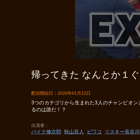
帰ってきた なんとか１ぐら
配信開始日：2026年01月12日
3つのカテゴリから生まれた3人のチャンピオ
るのは誰だ！？
出演者
バイク修次郎
秋山良人
ビワコ
リスキー長谷川