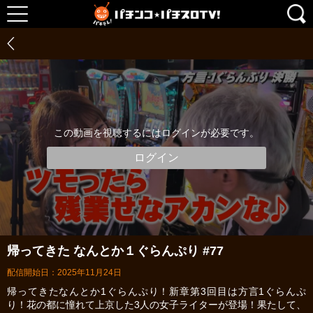
この動画を視聴するにはログインが必要です。
ログイン
帰ってきた なんとか１ぐらんぷり #77
配信開始日：2025年11月24日
帰ってきたなんとか1ぐらんぷり！新章第3回目は方言1ぐらんぷ
り！花の都に憧れて上京した3人の女子ライターが登場！果たして、