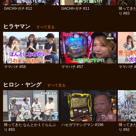
GACHI×ガチ #12
GACHI×ガチ #11
帰ってき
り #83
ヒラヤマン
すべて見る
ママパチ #58
ママパチ #57
ママパチ #
ヒロシ・ヤング
すべて見る
帰ってきた なんとか１ぐらんぷ
ハセガワヤングマン #196
帰ってき
り #93
り #92