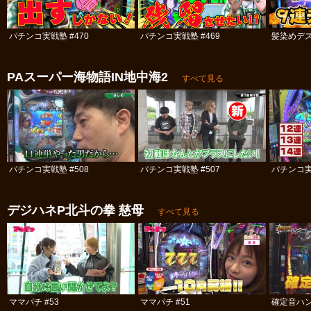
パチンコ実戦塾 #470
パチンコ実戦塾 #469
髪染めデス
PAスーパー海物語IN地中海2
すべて見る
パチンコ実戦塾 #508
パチンコ実戦塾 #507
パチンコ実
デジハネP北斗の拳 慈母
すべて見る
ママパチ #53
ママパチ #51
確定音ハ