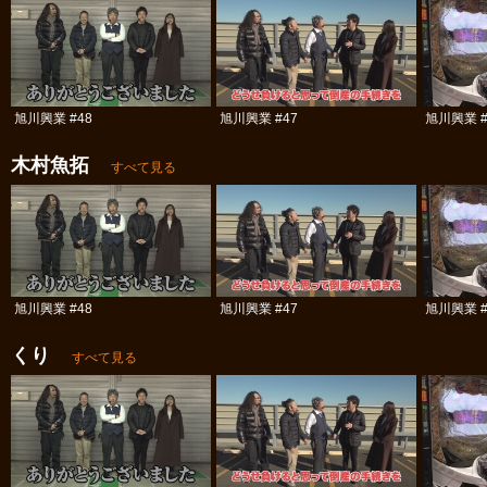
旭川興業 #48
旭川興業 #47
旭川興業 #
木村魚拓
すべて見る
旭川興業 #48
旭川興業 #47
旭川興業 #
くり
すべて見る