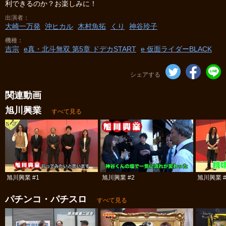
利できるのか？お楽しみに！
出演者
大崎一万発
沖ヒカル
木村魚拓
くり
神谷玲子
機種
吉宗
e真・北斗無双 第5章 ドデカSTART
e 仮面ライダーBLACK
シェアする
関連動画
旭川興業
すべて見る
旭川興業 #1
旭川興業 #2
旭川興業 #
パチンコ・パチスロ
すべて見る