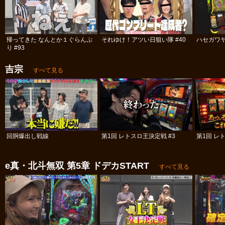
帰ってきた なんとか１ぐらんぷ
それゆけ！アツい日狙い隊 #40
ハセガワヤ
り #93
吉宗
すべて見る
回胴爆出し戦線
第1回 レトスロ王決定戦 #3
第1回 レ
e真・北斗無双 第5章 ドデカSTART
すべて見る