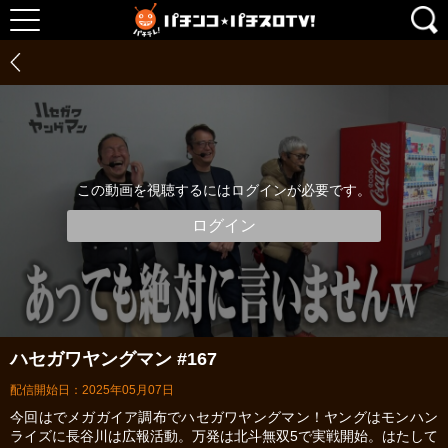
この動画を視聴するにはログインが必要です。
ログイン
ハセガワヤングマン #167
配信開始日：2025年05月07日
今回はでメガガイア調布でハセガワヤングマン！ヤングはモンハン
ライズに長谷川は広報活動。万発は北斗無双5で実戦開始。はたして