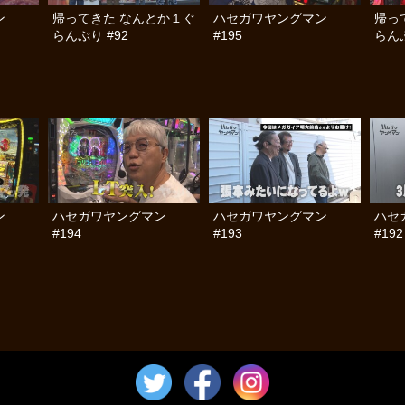
ン
帰ってきた なんとか１ぐ
ハセガワヤングマン
帰っ
らんぷり #92
#195
らんぷ
ン
ハセガワヤングマン
ハセガワヤングマン
ハセ
#194
#193
#192