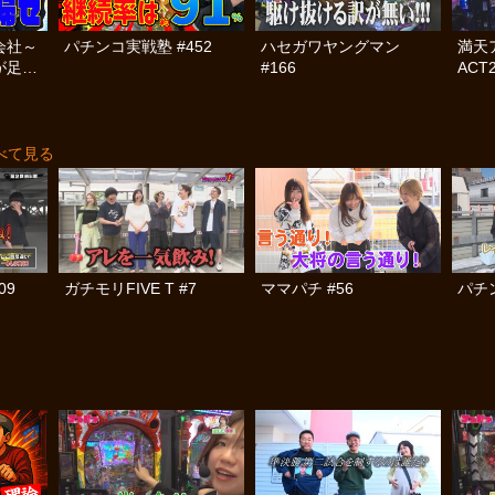
会社～
パチンコ実戦塾 #452
ハセガワヤングマン
満天
が足り
#166
ACT2
べて見る
09
ガチモリFIVE T #7
ママパチ #56
パチン