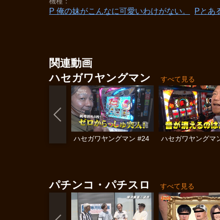
機種
P 俺の妹がこんなに可愛いわけがない。
Pとある
関連動画
ハセガワヤングマン
すべて見る
ハセガワヤングマン #24
ハセガワヤングマン 
パチンコ・パチスロ
すべて見る