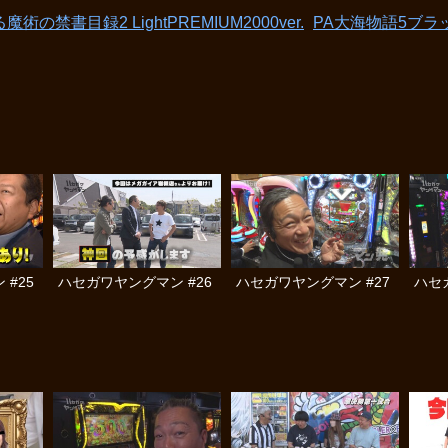
魔術の禁書目録2 LightPREMIUM2000ver.
PA大海物語5ブラック
#25
ハセガワヤングマン #26
ハセガワヤングマン #27
ハセ