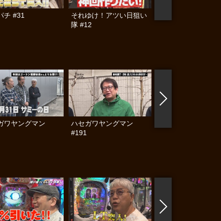
チ #31
それゆけ！アツい日狙い
ママパチ #30
隊 #12
ガワヤングマン
ハセガワヤングマン
ハセガワヤングマン
#191
#190