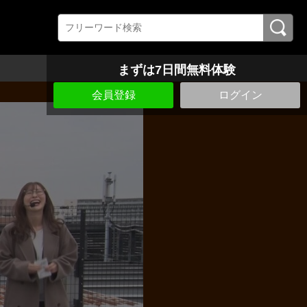
まずは7日間無料体験
会員登録
ログイン