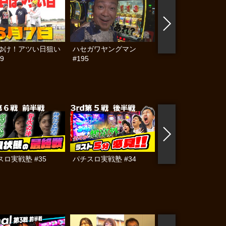
ゆけ！アツい日狙い
ハセガワヤングマン
帰ってきた なんと
9
#195
らんぷり #91
スロ実戦塾 #35
パチスロ実戦塾 #34
パチスロ実戦塾 #33