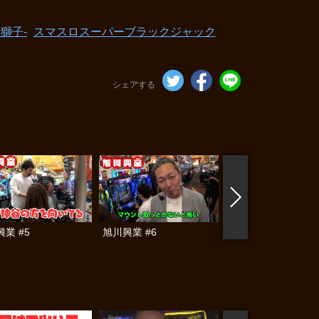
獅子‐
スマスロスーパーブラックジャック
シェアする
業 #5
旭川興業 #6
旭川興業 #7