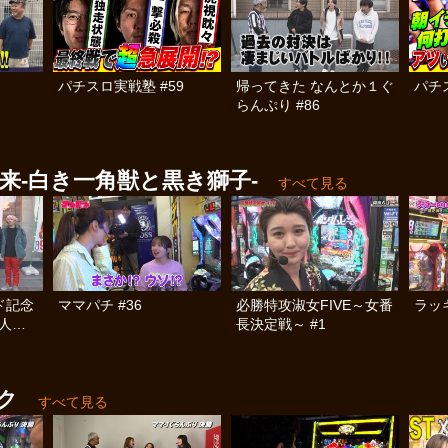
パチスロ実戦塾 #59
帰ってきた なんとか１ぐ
パチ
らんぷり #86
来‐白き一角獣と黒き獅子‐
すべて見る
ド記念
ママパチ #36
必勝特攻淑女FIVE～女番
ラッ
5人気×
長決定戦～ #1
 #1
ク
すべて見る