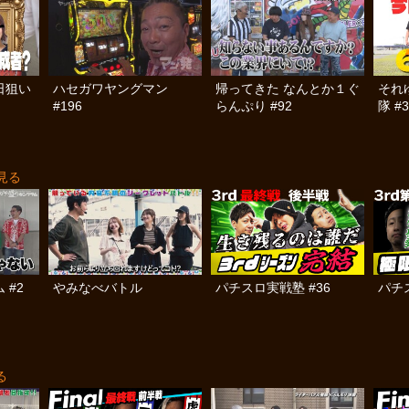
日狙い
ハセガワヤングマン
帰ってきた なんとか１ぐ
それ
#196
らんぷり #92
隊 #3
見る
 #2
やみなべバトル
パチスロ実戦塾 #36
パチ
る