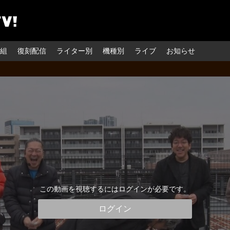
組
復刻配信
ライター別
機種別
ライブ
お知らせ
この動画を視聴するにはログインが必要です。
ログイン