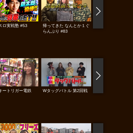
スロ実戦塾 #53
帰ってきた なんとか１ぐ
パチスロ実戦塾 #50
らんぷり #83
キートリガー電鉄
Wタッグバトル 第2回戦
ガチンコ！パチンコ
#後編