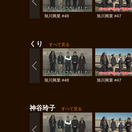
旭川興業 #48
旭川興業 #47
くり
すべて見る
旭川興業 #48
旭川興業 #47
神谷玲子
すべて見る