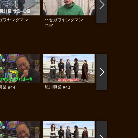
ガワヤングマン
ハセガワヤングマン
ハセガワヤングマン
#191
#190
業 #44
旭川興業 #43
旭川興業 #42