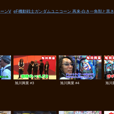
ーンV
eF機動戦士ガンダムユニコーン 再来‐白き一角獣と黒き
旭川興業 #3
旭川興業 #4
旭川興