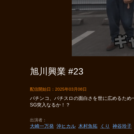
旭川興業 #23
配信開始日：2025年03月08日
パチンコ、パチスロの面白さを世に広めるため
SG突入なるか！？
出演者
大崎一万発
沖ヒカル
木村魚拓
くり
神谷玲子