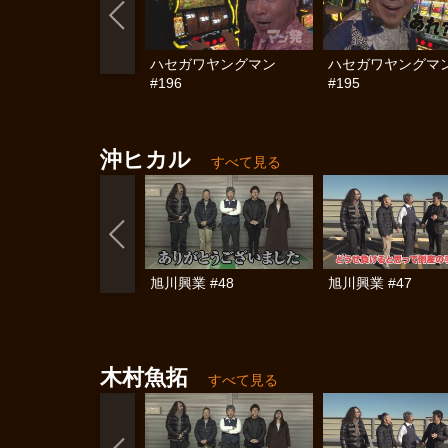
ハセガワヤングマン
ハセガワヤングマ
#196
#195
沖ヒカル
すべて見る
旭川興業 #48
旭川興業 #47
木村魚拓
すべて見る