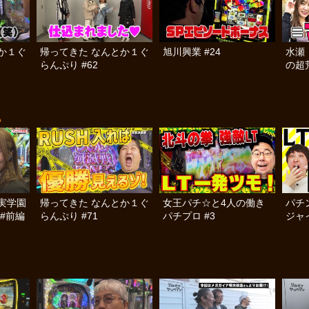
か１ぐ
帰ってきた なんとか１ぐ
旭川興業 #24
水瀬
らんぷり #62
の超
る
実学園
帰ってきた なんとか１ぐ
女王パチ☆と4人の働き
パチ
#前編
らんぷり #71
パチプロ #3
ジャイ