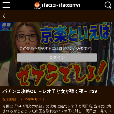
この動画を視聴するにはログインが必要です。
ログイン
パチンコ攻略OL ～レオ子と女が弾く夜～ #29
配信開始日：2025年02月03日
今回は「SAO閃光の軌跡」の攻略に臨むレオ子と岡田!初当りには恵
まれるがまとまった出玉を取れないレオ子に対し、岡田は一発でLT