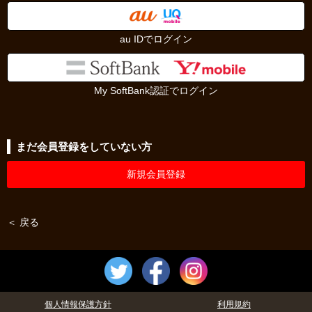
au IDでログイン
My SoftBank認証でログイン
まだ会員登録をしていない方
新規会員登録
＜ 戻る
個人情報保護方針
利用規約