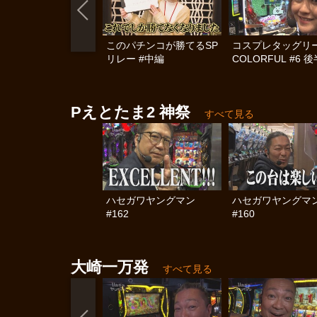
このパチンコが勝てるSP
コスプレタッグリ
リレー #中編
COLORFUL #6 
Pえとたま2 神祭
すべて見る
ハセガワヤングマン
ハセガワヤングマ
#162
#160
大崎一万発
すべて見る