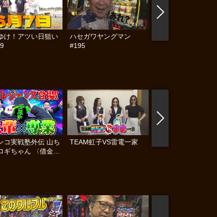
ゆけ！アツい日狙い
ハセガワヤングマン
帰ってきた なんと
9
#195
らんぷり #91
ンコ実戦塾外伝 山ち
TEAM虹子VS雷電一家
それゆけ！アツい日
ロギちゃん 〈借金返
隊 #25
録〉 #87