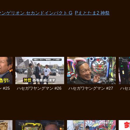
ァンゲリオン セカンドインパクト G
Pえとたま2 神祭
#25
ハセガワヤングマン #26
ハセガワヤングマン #27
ハセ