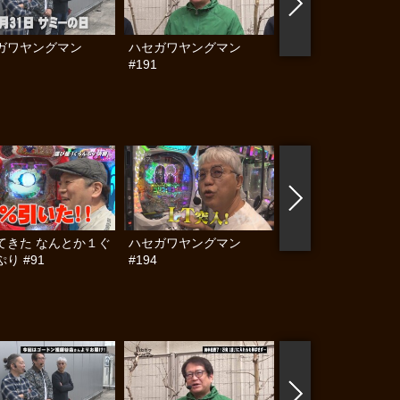
ガワヤングマン
ハセガワヤングマン
ハセガワヤングマン
#191
#190
てきた なんとか１ぐ
ハセガワヤングマン
帰ってきた なんと
り #91
#194
らんぷり #90