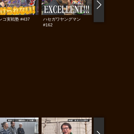
コ実戦塾 #437
ハセガワヤングマン
パチンコ超理論！ド
#162
ジャイ #21