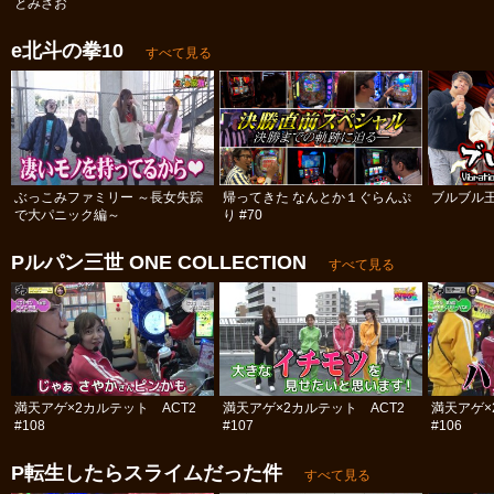
とみさお
e北斗の拳10
すべて見る
ぶっこみファミリー ～長女失踪
帰ってきた なんとか１ぐらんぷ
ブルブル
で大パニック編～
り #70
Pルパン三世 ONE COLLECTION
すべて見る
満天アゲ×2カルテット ACT2
満天アゲ×2カルテット ACT2
満天アゲ×
#108
#107
#106
P転生したらスライムだった件
すべて見る