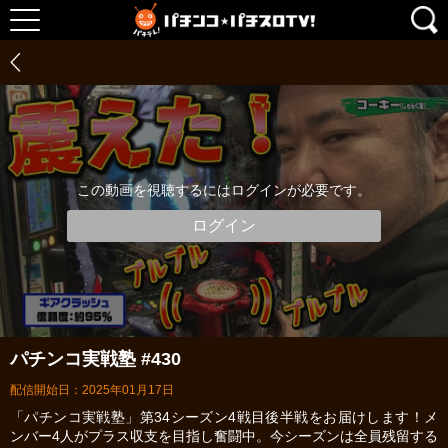
この動画を視聴するにはログインが必要です。
ログイン
パチンコ実戦塾 #430
配信開始日：2025年01月17日
「パチンコ実戦塾」第34シーズン4戦目後半戦をお届けします！メ
ンバー4人がプラス収支を目指し奮闘中。今シーズンは全員残留する