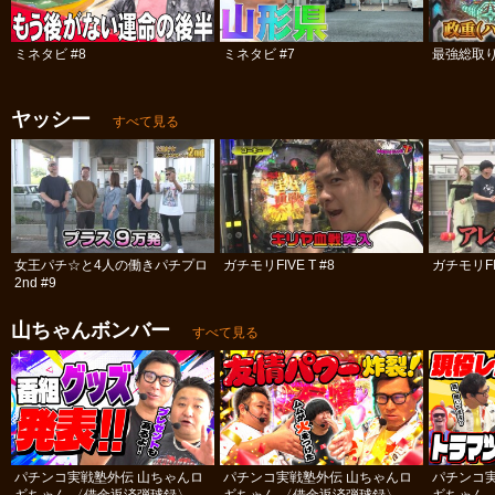
ミネタビ #8
ミネタビ #7
最強総取り
ヤッシー
すべて見る
女王パチ☆と4人の働きパチプロ
ガチモリFIVE T #8
ガチモリFIV
2nd #9
山ちゃんボンバー
すべて見る
パチンコ実戦塾外伝 山ちゃんロ
パチンコ実戦塾外伝 山ちゃんロ
パチンコ
ギちゃん 〈借金返済弾球録〉
ギちゃん 〈借金返済弾球録〉
ギちゃん 