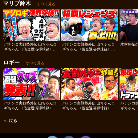
マリブ鈴木
すべて見る
パチンコ実戦塾外伝 山ちゃんロ
パチンコ実戦塾外伝 山ちゃんロ
木村魚拓の
ギちゃん 〈借金返済弾球録〉
ギちゃん 〈借金返済弾球録〉
#84
#83
ロギー
すべて見る
パチンコ実戦塾外伝 山ちゃんロ
パチンコ実戦塾外伝 山ちゃんロ
パチンコ
ギちゃん 〈借金返済弾球録〉
ギちゃん 〈借金返済弾球録〉
ギちゃん 
#113
#112
#111
＜ 戻る