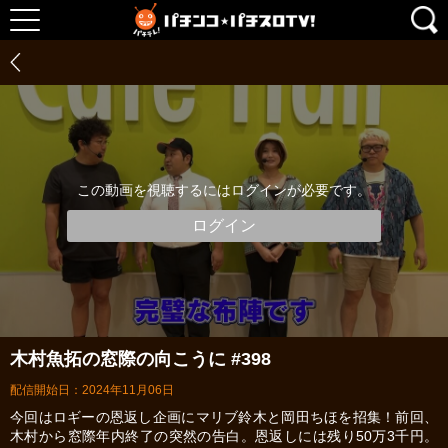
この動画を視聴するにはログインが必要です。
ログイン
木村魚拓の窓際の向こうに #398
配信開始日：2024年11月06日
今回はロギーの恩返し企画にマリブ鈴木と岡田ちほを招集！前回、
木村から窓際年内終了の突然の告白。恩返しには残り50万3千円。