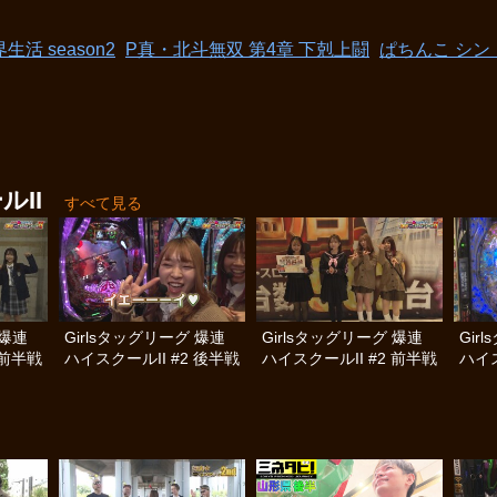
活 season2
P真・北斗無双 第4章 下剋上闘
ぱちんこ シン
ルII
すべて見る
 爆連
Girlsタッグリーグ 爆連
Girlsタッグリーグ 爆連
Gir
 前半戦
ハイスクールII #2 後半戦
ハイスクールII #2 前半戦
ハイス