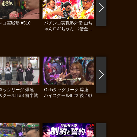
コ実戦塾 #510
パチンコ実戦塾外伝 山ち
ガチモリFIVE T #8
ゃんロギちゃん 〈借金返
済弾球録〉 #112
lsタッグリーグ 爆連
Girlsタッグリーグ 爆連
Girlsタッグリーグ 
クールII #3 前半戦
ハイスクールII #2 後半戦
ハイスクールII #2