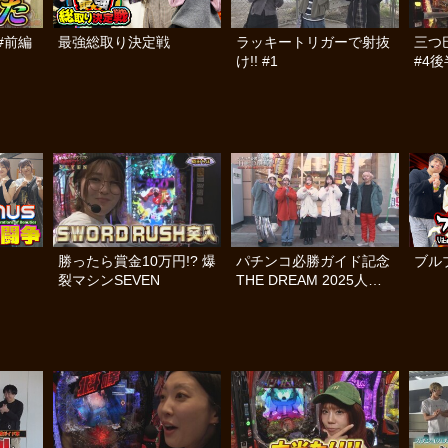
#前編
最強総取り決定戦
ラッキートリガーで射抜
三つ
け!! #1
#4
勝ったら賞金10万円!? 爆
パチンコ必勝ガイド記念
ブル
裂マシンSEVEN
THE DREAM 2025人気×
爆裂ライター決定戦 #1