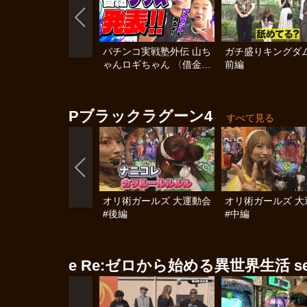
パチンコ実戦塾外伝 山ち
ガチ盛りキングダム
ゃんロギちゃん 〈借金返
前編
済弾球録〉 #113
Pブラックラグーン4
すべて見る
オリ術ガールズ 大運動会
オリ術ガールズ 大
#後編
#中編
e Re:ゼロから始める異世界生活 se