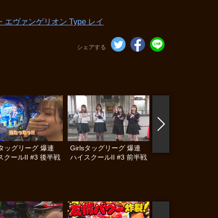
・エヴァンゲリオン Type レイ
シェアする
lsタッグリーグ 爆連
Girlsタッグリーグ 爆連
Girlsタッグリーグ 
クールII #3 後半戦
ハイスクールII #3 前半戦
ハイスクールII #4