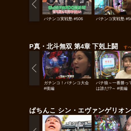
パチンコ実戦塾 #506
パチンコ実戦塾 #5
P真・北斗無双 第4章 下剋上闘
す
ガチンコ！パチンコ大会
パチ狼～一番勝っ
#後編
は誰だ!?～ #後編
ぱちんこ シン・エヴァンゲリオン T