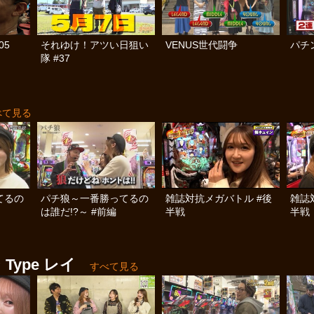
05
それゆけ！アツい日狙い
VENUS世代闘争
パチン
隊 #37
べて見る
てるの
パチ狼～一番勝ってるの
雑誌対抗メガバトル #後
雑誌
は誰だ!?～ #前編
半戦
半戦
ype レイ
すべて見る