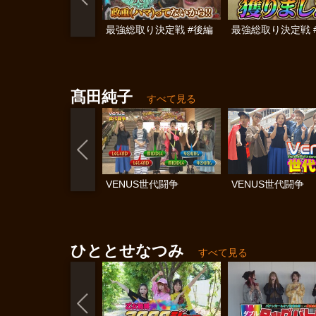
最強総取り決定戦 #後編
最強総取り決定戦 
髙田純子
すべて見る
VENUS世代闘争
VENUS世代闘争
ひととせなつみ
すべて見る