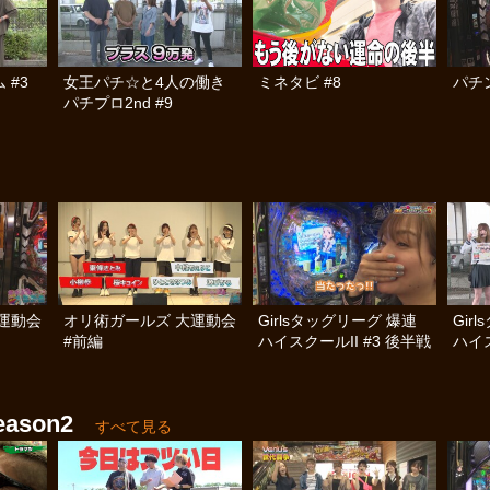
 #3
女王パチ☆と4人の働き
ミネタビ #8
パチン
パチプロ2nd #9
運動会
オリ術ガールズ 大運動会
Girlsタッグリーグ 爆連
Gir
#前編
ハイスクールII #3 後半戦
ハイス
ason2
すべて見る