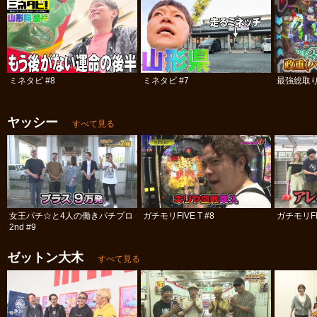
ミネタビ #8
ミネタビ #7
最強総取り
ヤッシー
すべて見る
女王パチ☆と4人の働きパチプロ
ガチモリFIVE T #8
ガチモリFIV
2nd #9
ゼットン大木
すべて見る