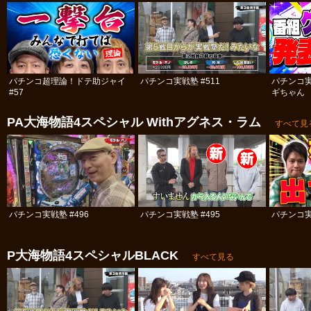
パチンコ超理論！ドテ助ジャイ
パチンコ実戦塾 #511
パチンコ
#57
ギちゃん 
#113
PA大海物語4スペシャル Withアグネス・ラム
すべて見
パチンコ実戦塾 #496
パチンコ実戦塾 #495
パチンコ実
P大海物語4スペシャルBLACK
すべて見る