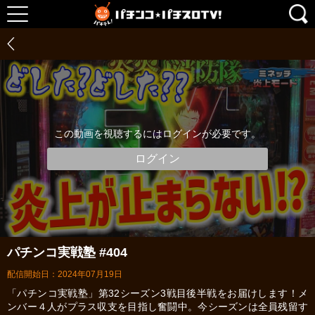
この動画を視聴するにはログインが必要です。
ログイン
パチンコ実戦塾 #404
配信開始日：2024年07月19日
「パチンコ実戦塾」第32シーズン3戦目後半戦をお届けします！メ
ンバー４人がプラス収支を目指し奮闘中。今シーズンは全員残留す